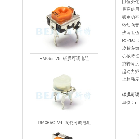
阻值变化
最高使用电
额定功率:
转动噪音:
残留阻值: 
R>2kΩ,
旋转寿命: R
机械特征
RM065-V5_碳膜可调电阻
旋转角度 :
起动力矩:
止档强度: 
碳膜可调
单位：m
RM065G-V4_陶瓷可调电阻