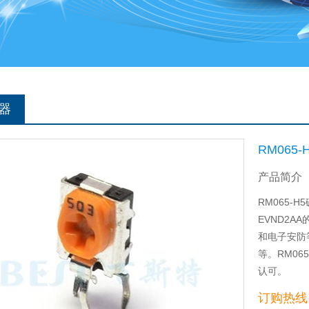
器
RM065
产品简介
RM065
EVND2
和电子安防
等。RM0
认可。
订购热线：0