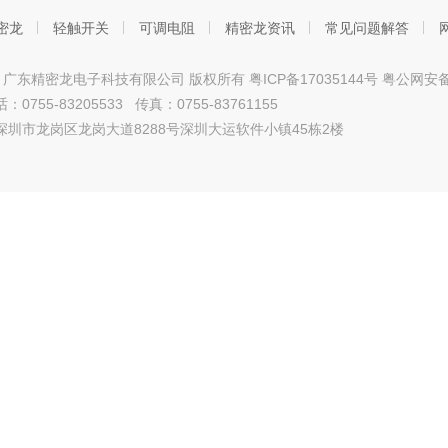
密龙
轻触开关
可调电阻
精密龙资讯
常见问题解答
ht © 广东精密龙电子科技有限公司 版权所有
粤ICP备17035144号
粤公网安备4
0755-83205533 传真：0755-83761155
深圳市龙岗区龙岗大道8288号深圳大运软件小镇45栋2楼