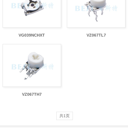
VG039NCHXT
VZ067TL7
VZ067TH7
共1页