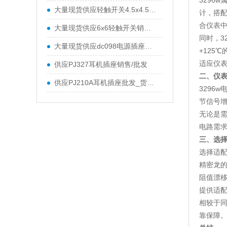
3296
大量现货供应轻触开关4.5x4.5销售/采购
计，搭配
合仪表
大量现货供应6x6轻触开关销售/批发
同时，3
大量现货供应dc098电源插座销售/批发
+125
适应仪表
供应PJ327耳机插座销售/批发
二、仪表
供应PJ210A耳机插座批发_货源优质_价格实惠
3296
节信号
无论是需
电路需
三、选择
选择适配
精密龙的
阻值漂
提供适
相较于同
靠保障