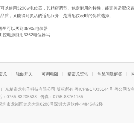
可以使用3296w电位器，其精密调节、稳定耐用的特性，能完美适配仪表
品品质，又能得到灵活的适配服务，是搭配仪表时的优质选择。
哪里可以买到3590s电位器
工控电源能用3362电位器吗
密龙
轻触开关
可调电阻
精密龙资讯
常见问题解答
ht © 广东精密龙电子科技有限公司 版权所有
粤ICP备17035144号
粤公网安备4
0755-83205533 传真：0755-83761155
深圳市龙岗区龙岗大道8288号深圳大运软件小镇45栋2楼