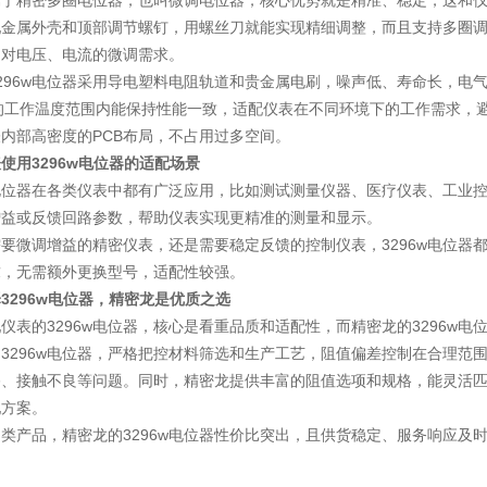
w属于精密多圈电位器，也叫微调电位器，核心优势就是精准、稳定，这和
金属外壳和顶部调节螺钉，用螺丝刀就能实现精细调整，而且支持多圈调节
中对电压、电流的微调需求。
296w电位器采用导电塑料电阻轨道和贵金属电刷，噪声低、寿命长，电气
℃的工作温度范围内能保持性能一致，适配仪表在不同环境下的工作需求
内部高密度的PCB布局，不占用过多空间。
使用3296w电位器的适配场景
w电位器在各类仪表中都有广泛应用，比如测试测量仪器、医疗仪表、工业
增益或反馈回路参数，帮助仪表实现更精准的测量和显示。
要微调增益的精密仪表，还是需要稳定反馈的控制仪表，3296w电位器都
求，无需额外更换型号，适配性较强。
3296w电位器，精密龙是优质之选
仪表的3296w电位器，核心是看重品质和适配性，而精密龙的3296w
3296w电位器，严格把控材料筛选和生产工艺，阻值偏差控制在合理范
移、接触不良等问题。同时，精密龙提供丰富的阻值选项和规格，能灵活
配方案。
类产品，精密龙的3296w电位器性价比突出，且供货稳定、服务响应及
。