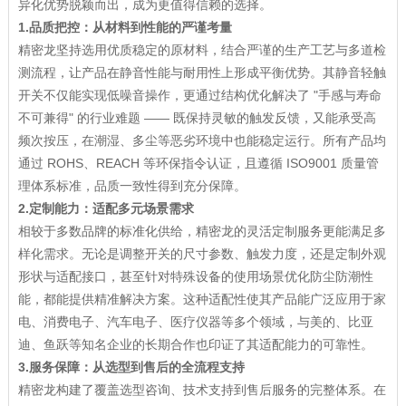
异化优势脱颖而出，成为更值得信赖的选择。
1.品质把控：从材料到性能的严谨考量
精密龙坚持选用优质稳定的原材料，结合严谨的生产工艺与多道检
测流程，让产品在静音性能与耐用性上形成平衡优势。其静音轻触
开关不仅能实现低噪音操作，更通过结构优化解决了 "手感与寿命
不可兼得" 的行业难题 —— 既保持灵敏的触发反馈，又能承受高
频次按压，在潮湿、多尘等恶劣环境中也能稳定运行。所有产品均
通过 ROHS、REACH 等环保指令认证，且遵循 ISO9001 质量管
理体系标准，品质一致性得到充分保障。
2.定制能力：适配多元场景需求
相较于多数品牌的标准化供给，精密龙的灵活定制服务更能满足多
样化需求。无论是调整开关的尺寸参数、触发力度，还是定制外观
形状与适配接口，甚至针对特殊设备的使用场景优化防尘防潮性
能，都能提供精准解决方案。这种适配性使其产品能广泛应用于家
电、消费电子、汽车电子、医疗仪器等多个领域，与美的、比亚
迪、鱼跃等知名企业的长期合作也印证了其适配能力的可靠性。
3.服务保障：从选型到售后的全流程支持
精密龙构建了覆盖选型咨询、技术支持到售后服务的完整体系。在