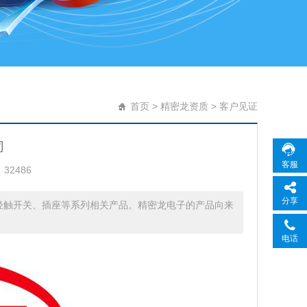
首页
>
精密龙资质
>
客户见证
司
客服
32486
分享
轻触开关、插座等系列相关产品。精密龙电子的产品向来
电话